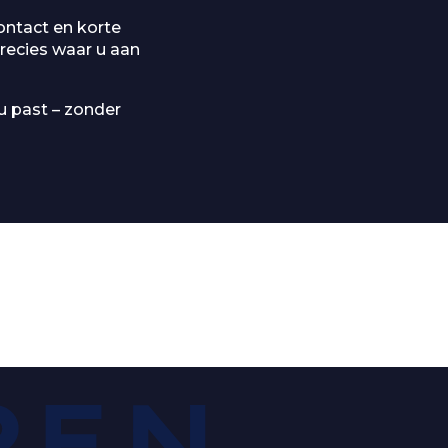
ontact en korte
precies waar u aan
 u past – zonder