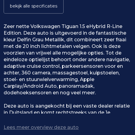
bekijk alle specificaties
Zeer nette Volkswagen Tiguan 1.5 eHybrid R-Line
Edition. Deze auto is uitgevoerd in de fantastische
kleur Delfin Grau Metallik, dit combineert zeer fraai
met de 20 inch lichtmetalen velgen. Ook is deze
voorzien van vrijwel alle mogelijke opties. Tot de
eindeloze optielijst behoort onder andere navigatie,
adaptive cruise control, parkeersensoren voor en
achter, 360 camera, massagestoel, kuipstoelen,
stoel- en stuurwielverwarming, Apple
Carplay/Android Auto, panoramadak,
dodehoeksensoren en nog veel meer.
Deze auto is aangekocht bij een vaste dealer relatie
in Duitsland en komt rechtstreeks van de 1e
eigenaar, de auto verkeerd dan ook zowel optisch
als technisch in perfecte staat. Alle documentatie is
Lees meer overview deze auto
aanwezig!