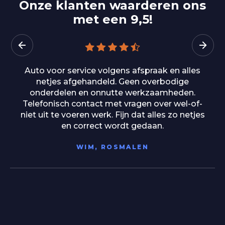
Onze klanten waarderen ons
met een 9,5!
Wat een geweldige ervaring bij Auto Bedrijf van
Herpen! Ik had een proefrit met een Kia XCeed
gepland, maar door de vakantieperiode waren
ze eigenlijk al gesloten. Toch werd hier totaal
geen probleem van gemaakt. Ze ontvingen me
hartelijk, namen alle tijd voor me en gaven
duidelijke uitleg. Er hing een fijne, ontspannen
sfeer waardoor ik me meteen op mijn gemak
voelde. Na de proefrit wist ik het zeker: dit is
mijn auto. Vrijdag mag ik hem ophalen en ik
kan niet wachten! Bedankt voor de
uitstekende service en het meedenken – ik rijd
straks met een grote glimlach rond!
DANIELLE KUIJPERS, SWIFTERBANT