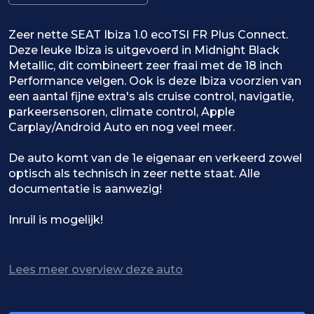
Zeer nette SEAT Ibiza 1.0 ecoTSI FR Plus Connect.
Deze leuke Ibiza is uitgevoerd in Midnight Black
Metallic, dit combineert zeer fraai met de 18 inch
Performance velgen. Ook is deze Ibiza voorzien van
een aantal fijne extra's als cruise control, navigatie,
parkeersensoren, climate control, Apple
Carplay/Android Auto en nog veel meer.
De auto komt van de 1e eigenaar en verkeerd zowel
optisch als technisch in zeer nette staat. Alle
documentatie is aanwezig!
Inruil is mogelijk!
Autopunt Basispakket : €795,-
( vraag naar de voorwaarden )
Lees meer overview deze auto
- 6 maanden Autotrust garantie
- Nieuwe APK-Keuring van minimaal 12 maanden