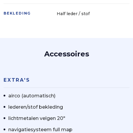
Vertrouw daarom niet alleen op deze informatie,
maar controleer bij aankoop de zaken die uw
BEKLEDING
Half leder / stof
beslissing zouden kunnen beïnvloeden.
Aan deze advertentie kunnen geen rechten worden
ontleend.
Accessoires
EXTRA'S
airco (automatisch)
lederen/stof bekleding
lichtmetalen velgen 20"
navigatiesysteem full map