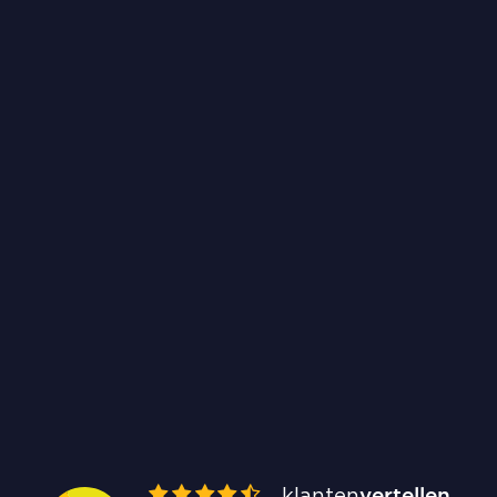
kan niet wachten! Bedankt voor de
uitstekende service en het meedenken – ik rijd
straks met een grote glimlach rond!
DANIELLE KUIJPERS, SWIFTERBANT