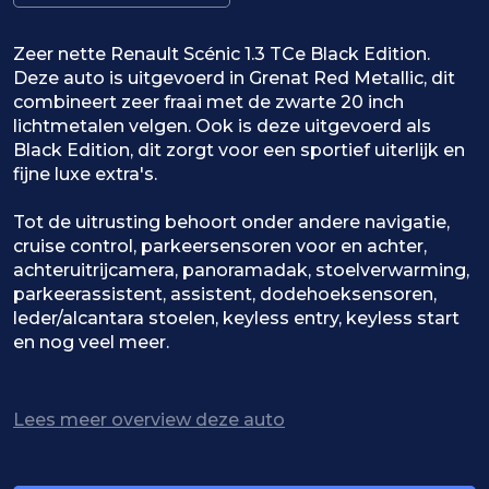
Zeer nette Renault Scénic 1.3 TCe Black Edition.
Deze auto is uitgevoerd in Grenat Red Metallic, dit
combineert zeer fraai met de zwarte 20 inch
lichtmetalen velgen. Ook is deze uitgevoerd als
Black Edition, dit zorgt voor een sportief uiterlijk en
fijne luxe extra's.
Tot de uitrusting behoort onder andere navigatie,
cruise control, parkeersensoren voor en achter,
achteruitrijcamera, panoramadak, stoelverwarming,
parkeerassistent, assistent, dodehoeksensoren,
leder/alcantara stoelen, keyless entry, keyless start
en nog veel meer.
Ook is deze auto perfect onderhouden.
Lees meer overview deze auto
17-05-2022 14.016 KM Onderhoudsbeurt
01-06-2023 26.333 KM Onderhoudsbeurt
09-05-2025 56.879 KM Onderhoudsbeurt Groot