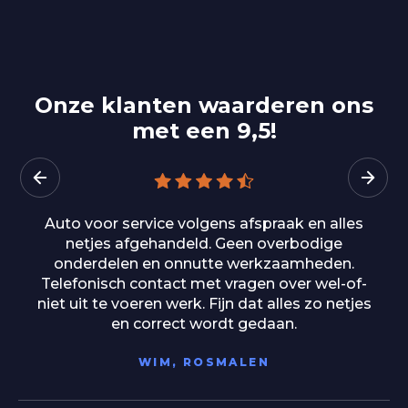
Onze klanten waarderen ons
met een 9,5!
Wat een geweldige ervaring bij Auto Bedrijf van
Herpen! Ik had een proefrit met een Kia XCeed
gepland, maar door de vakantieperiode waren
ze eigenlijk al gesloten. Toch werd hier totaal
geen probleem van gemaakt. Ze ontvingen me
hartelijk, namen alle tijd voor me en gaven
duidelijke uitleg. Er hing een fijne, ontspannen
sfeer waardoor ik me meteen op mijn gemak
voelde. Na de proefrit wist ik het zeker: dit is
mijn auto. Vrijdag mag ik hem ophalen en ik