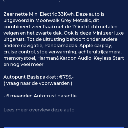
Zeer nette Mini Electric 33Kwh. Deze auto is
uitgevoerd in Moonwalk Grey Metallic, dit
combineert zeer fraai met de 17 inch lichtmetalen
velgen en het zwarte dak. Ook is deze Mini zeer luxe
uitgerust. Tot de uitrusting behoort onder andere
andere navigatie, Panoramadak, Apple carplay,
cruise control, stoelverwarming, achteruitrijcamera,
memorystoel, Harman&Kardon Audio, Keyless Start
en nog veel meer.
Autopunt Basispakket : €795,-
( vraag naar de voorwaarden )
- 6 maanden Autotrust garantie
- Nieuwe APK-Keuring van minimaal 12 maanden
- vloeistoffen check
Lees meer overview deze auto
- Kilometerhistorie gegarandeerd
- RDW Tenaamstellingskosten
- Auto wordt gewassen en uitgezogen