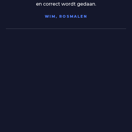
hartelijk, namen alle tijd voor me en gaven
duidelijke uitleg. Er hing een fijne, ontspannen
sfeer waardoor ik me meteen op mijn gemak
voelde. Na de proefrit wist ik het zeker: dit is
mijn auto. Vrijdag mag ik hem ophalen en ik
kan niet wachten! Bedankt voor de
uitstekende service en het meedenken – ik rijd
straks met een grote glimlach rond!
DANIELLE KUIJPERS, SWIFTERBANT