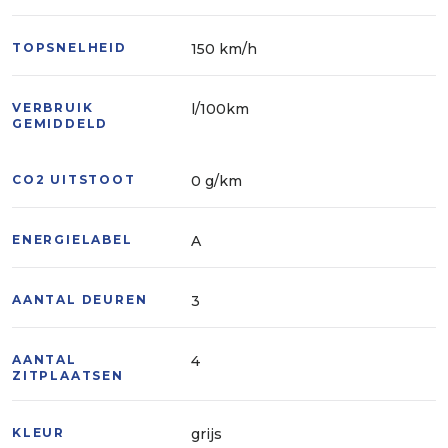
Vertrouw daarom niet alleen op deze informatie,
maar controleer bij aankoop de zaken die uw
beslissing zouden kunnen beïnvloeden.
TOPSNELHEID
150 km/h
Aan deze advertentie kunnen geen rechten worden
ontleend.
VERBRUIK
l/100km
GEMIDDELD
CO2 UITSTOOT
0 g/km
ENERGIELABEL
A
AANTAL DEUREN
3
AANTAL
4
ZITPLAATSEN
KLEUR
grijs