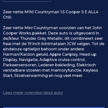
Zeer ​nette MINI Countryman 1.5 Cooper S E ALL4
Chili.
Zeer nette Mini Countryman voorzien van het John
Cooper Works pakket. Deze auto is uitgevoerd in
de/kleur Thunder Grey Metallic, dit combineert zeer
fraai met de 19 inch lichtmetalen JCW velgen. Tot de
eindeloze optielijst behoort onder andere
Harman/Kardon geluid, Apple Carlplay, Head-up
Display, Navigatie, Adaptive cruise control,
Parkeersensoren, Lederen bekleding, Elektrisch
verstelbare stoelen met memoryfunctie, Keyless
Start, Stoelverwarming en nog veel meer.
Onderhoud:
5 Kilometer - 09/10/2018 - Afleveringsinspectie
Lees meer overview deze auto
26.534 Kilometer - 19/08/2020 - Onderhoudsbeurt
35.865 Kilometer - 31/08/2022 - Onderhoudsbeurt
Groot