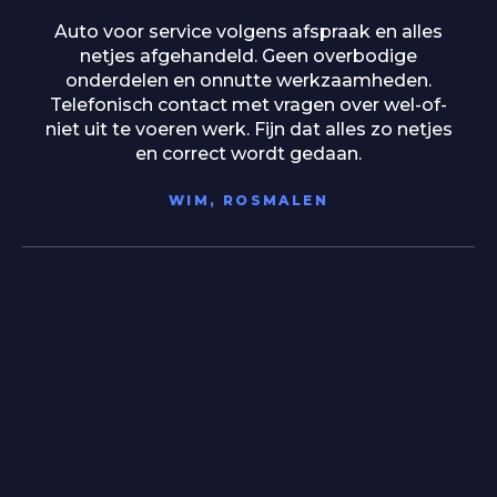
Wat een geweldige ervaring bij Auto Bedrijf van
Herpen! Ik had een proefrit met een Kia XCeed
gepland, maar door de vakantieperiode waren
ze eigenlijk al gesloten. Toch werd hier totaal
geen probleem van gemaakt. Ze ontvingen me
hartelijk, namen alle tijd voor me en gaven
duidelijke uitleg. Er hing een fijne, ontspannen
sfeer waardoor ik me meteen op mijn gemak
voelde. Na de proefrit wist ik het zeker: dit is
mijn auto. Vrijdag mag ik hem ophalen en ik
kan niet wachten! Bedankt voor de
uitstekende service en het meedenken – ik rijd
straks met een grote glimlach rond!
DANIELLE KUIJPERS, SWIFTERBANT