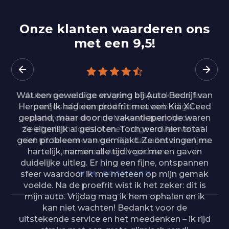
Onze klanten waarderen ons
met een 9,5!
Wat een geweldige ervaring bij Auto Bedrijf van
Herpen! Ik had een proefrit met een Kia XCeed
gepland, maar door de vakantieperiode waren
ze eigenlijk al gesloten. Toch werd hier totaal
geen probleem van gemaakt. Ze ontvingen me
hartelijk, namen alle tijd voor me en gaven
duidelijke uitleg. Er hing een fijne, ontspannen
sfeer waardoor ik me meteen op mijn gemak
voelde. Na de proefrit wist ik het zeker: dit is
mijn auto. Vrijdag mag ik hem ophalen en ik
kan niet wachten! Bedankt voor de
uitstekende service en het meedenken – ik rijd